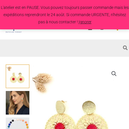
Aller
L'atelier est en PAUSE. Vous pouvez toujours passer commande mais les
au
expéditions reprendront le 24 août. Si commande URGENTE, n'hésitez
contenu
pas à nous contacter !
Ignorer
Search
for:
quantité
de
Boucles
d'oreille
Camaret