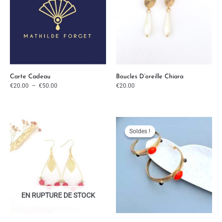
Carte Cadeau
Boucles D’oreille Chiara
€
20.00
–
€
50.00
€
20.00
Le
Le
prix
prix
initial
actuel
Soldes !
Soldes !
était :
est :
€55.00.
€44.00.
EN RUPTURE DE STOCK