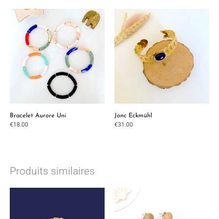
Bracelet Aurore Uni
Jonc Eckmühl
€
18.00
€
31.00
Produits similaires
Plage
de
prix :
€20.00
à
€50.00