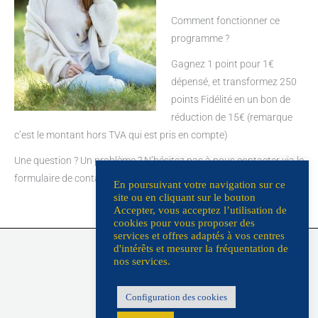
Comment fonctionner ce
programme ?
Gagnez 1 point pour 1€
dépensé, et transformez 250
points Fidélité en un bon de
réduction de 15€ (remarque
c’est le montant hors TVA qui est pris en compte)
Une question ? Un problème ? N’hésitez pas à nous contacter via le
formulaire de contact :
https://mathildeforget.fr/contact/
En poursuivant votre navigation sur ce
site ou en cliquant sur le bouton
Accepter, vous acceptez l’utilisation de
cookies pour vous proposer des
services et offres adaptés à vos centres
L’Atelier
d'intérêts et mesurer la fréquentation de
Contact
nos services.
Livraison/retours
Programme fidélité
Configuration des cookies
Ventes privées & boutiques