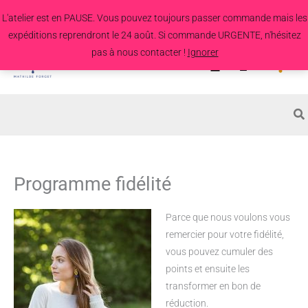
Aller
L'atelier est en PAUSE. Vous pouvez toujours passer commande mais les
au
expéditions reprendront le 24 août. Si commande URGENTE, n'hésitez
contenu
pas à nous contacter !
Ignorer
Search
for:
Programme fidélité
Parce que nous voulons vous
remercier pour votre fidélité,
vous pouvez cumuler des
points et ensuite les
transformer en bon de
réduction.