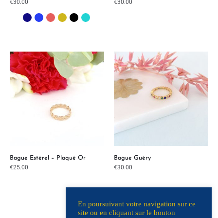
€
30.00
€
30.00
Bague Estérel – Plaqué Or
Bague Guéry
€
25.00
€
30.00
En poursuivant votre navigation sur ce
site ou en cliquant sur le bouton