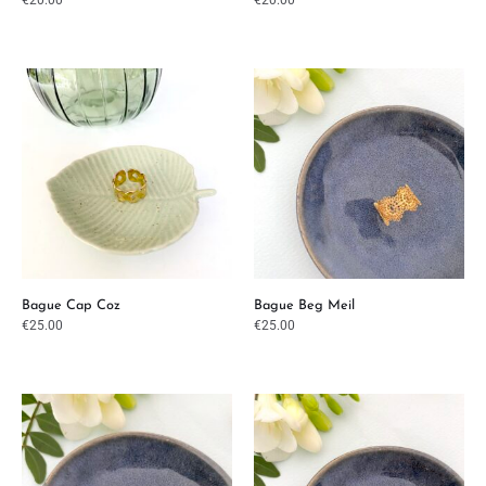
€
20.00
€
20.00
Bague Cap Coz
Bague Beg Meil
€
25.00
€
25.00