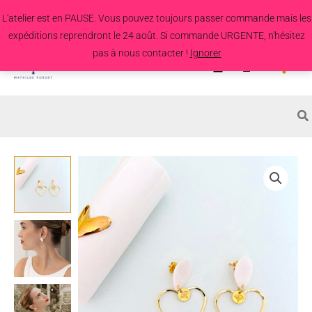
Aller
L'atelier est en PAUSE. Vous pouvez toujours passer commande mais les
au
expéditions reprendront le 24 août. Si commande URGENTE, n'hésitez
contenu
pas à nous contacter !
Ignorer
Search
for:
quantité
de
Boucles
d'oreille
Coeur
de
Marie