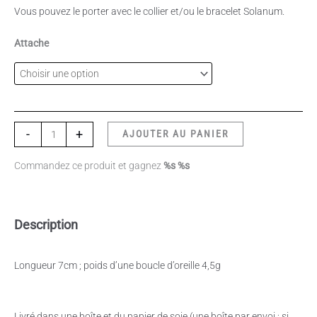
Vous pouvez le porter avec le collier et/ou le bracelet Solanum.
Attache
-
+
AJOUTER AU PANIER
Commandez ce produit et gagnez
%s %s
Description
Longueur 7cm ; poids d’une boucle d’oreille 4,5g
Livré dans une boîte et du papier de soie (une boîte par envoi : si