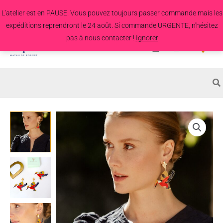
Aller
L'atelier est en PAUSE. Vous pouvez toujours passer commande mais les
au
expéditions reprendront le 24 août. Si commande URGENTE, n'hésitez
contenu
pas à nous contacter !
Ignorer
Search
for:
quantité
de
Boucles
d'oreille
Colibri