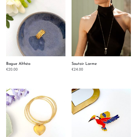
Bague Althéa
Sautoir Larme
€
20.00
€
24.00