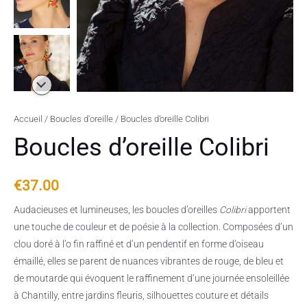
Accueil
/
Boucles d'oreille
/ Boucles d’oreille Colibri
Boucles d’oreille Colibri
€
37.00
Audacieuses et lumineuses, les boucles d’oreilles
Colibri
apportent
une touche de couleur et de poésie à la collection. Composées d’un
clou doré à l’o fin raffiné et d’un pendentif en forme d’oiseau
émaillé, elles se parent de nuances vibrantes de rouge, de bleu et
de moutarde qui évoquent le raffinement d’une journée ensoleillée
à Chantilly, entre jardins fleuris, silhouettes couture et détails