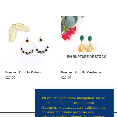
EN RUPTURE DE STOCK
Boucles D’oreille Rafaela
Boucles D’oreille Prudence
€
27.00
€
20.00
En poursuivant votre navigation sur ce
site ou en cliquant sur le bouton
Accepter, vous acceptez l’utilisation de
cookies pour vous proposer des
L’Atelier
services et offres adaptés à vos centres