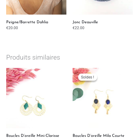
Peigne/barrette Dahlia
Jonc Deauville
€
20.00
€
22.00
Produits similaires
Le
Le
prix
prix
initial
actuel
Soldes !
Soldes !
était :
est :
€42.00.
€36.00.
Boucles D’oreille Mini-Clarisse
Boucles D’oreille Mila Courte