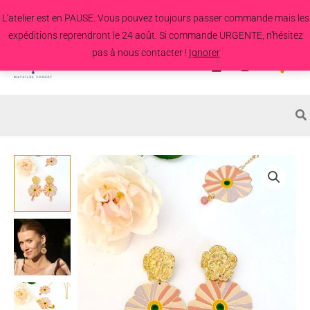
Aller
L'atelier est en PAUSE. Vous pouvez toujours passer commande mais les
au
expéditions reprendront le 24 août. Si commande URGENTE, n'hésitez
contenu
pas à nous contacter !
Ignorer
Search
for:
quantité
de
Boucles
d'oreille
Dahlia