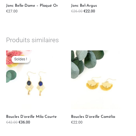
Jonc Belle-Dame – Plaqué Or
Jonc Bel-Argus
€
27.00
€
26.00
€
22.00
Produits similaires
Le
Le
prix
prix
initial
actuel
Soldes !
Soldes !
était :
est :
€42.00.
€36.00.
Boucles D’oreille Mila Courte
Boucles D’oreille Camélia
€
42.00
€
36.00
€
22.00