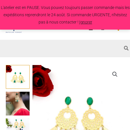
Aller
L'atelier est en PAUSE. Vous pouvez toujours passer commande mais les
au
expéditions reprendront le 24 août. Si commande URGENTE, n'hésitez
contenu
pas à nous contacter !
Ignorer
Search
for:
quantité
de
Boucles
d'oreille
Lupin