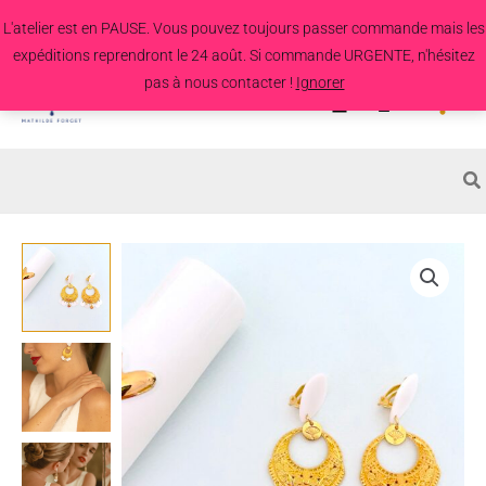
Aller
L'atelier est en PAUSE. Vous pouvez toujours passer commande mais les
au
expéditions reprendront le 24 août. Si commande URGENTE, n'hésitez
contenu
pas à nous contacter !
Ignorer
Search
for:
quantité
de
Boucles
d'oreille
Magnolia