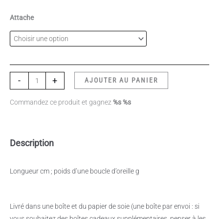
Attache
-
+
AJOUTER AU PANIER
Commandez ce produit et gagnez
%s %s
Description
Longueur cm ; poids d’une boucle d’oreille g
Livré dans une boîte et du papier de soie (une boîte par envoi : si
vous souhaitez des boîtes cadeaux supplémentaires, penser à les