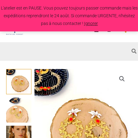
Aller
L'atelier est en PAUSE. Vous pouvez toujours passer commande mais les
au
expéditions reprendront le 24 août. Si commande URGENTE, n'hésitez
contenu
pas à nous contacter !
Ignorer
Search
for:
quantité
de
Boucles
d'oreille
Papillon