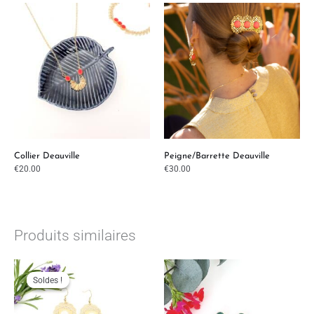
Collier Deauville
Peigne/Barrette Deauville
€
20.00
€
30.00
Produits similaires
Le
Le
prix
prix
initial
actuel
Soldes !
Soldes !
était :
est :
€25.00.
€19.00.