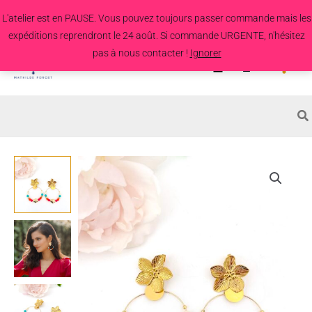
Aller
L'atelier est en PAUSE. Vous pouvez toujours passer commande mais les
au
expéditions reprendront le 24 août. Si commande URGENTE, n'hésitez
contenu
pas à nous contacter !
Ignorer
Search
for:
quantité
de
Boucles
d'oreille
Strelitzia