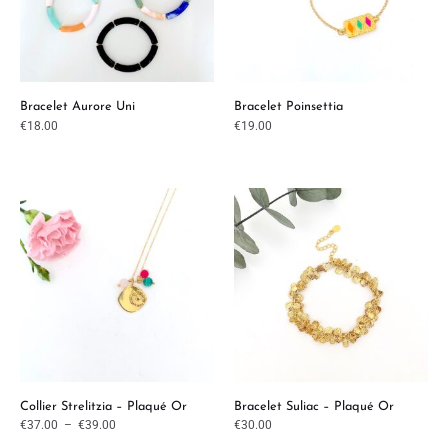
Bracelet Aurore Uni
Bracelet Poinsettia
€
18.00
€
19.00
Plage
de
prix :
€37.00
à
€39.00
Collier Strelitzia – Plaqué Or
Bracelet Suliac – Plaqué Or
€
37.00
–
€
39.00
€
30.00