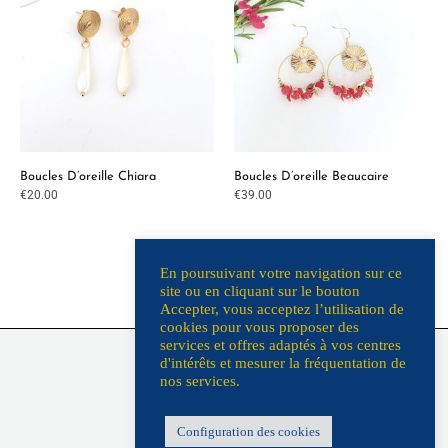
Boucles D’oreille Chiara
Boucles D’oreille Beaucaire
€
20.00
€
39.00
En poursuivant votre navigation sur ce
site ou en cliquant sur le bouton
Accepter, vous acceptez l’utilisation de
cookies pour vous proposer des
L’Atelier
services et offres adaptés à vos centres
d'intérêts et mesurer la fréquentation de
Contact
nos services.
Livraison/retours
Programme fidélité
Configuration des cookies
Ventes privées & boutiques