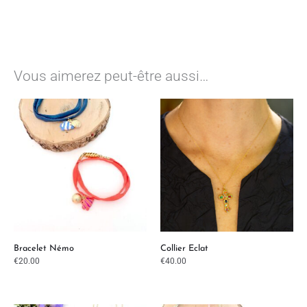
Vous aimerez peut-être aussi…
Bracelet Némo
Collier Eclat
€
20.00
€
40.00