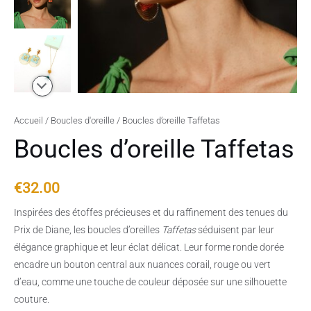
Accueil
/
Boucles d'oreille
/ Boucles d’oreille Taffetas
Boucles d’oreille Taffetas
€
32.00
Inspirées des étoffes précieuses et du raffinement des tenues du
Prix de Diane, les boucles d’oreilles
Taffetas
séduisent par leur
élégance graphique et leur éclat délicat. Leur forme ronde dorée
encadre un bouton central aux nuances corail, rouge ou vert
d’eau, comme une touche de couleur déposée sur une silhouette
couture.