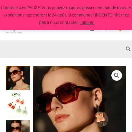
Aller
L'atelier est en PAUSE. Vous pouvez toujours passer commande mais les
au
expéditions reprendront le 24 août. Si commande URGENTE, n'hésitez
contenu
pas à nous contacter !
Ignorer
Search
for:
quantité
de
Boucles
d'oreille
Taffetas