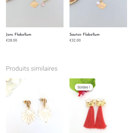
Jonc Flabellum
Sautoir Flabellum
€
28.00
€
32.00
Produits similaires
Le
Le
prix
prix
initial
actuel
Soldes !
Soldes !
était :
est :
€26.00.
€23.00.