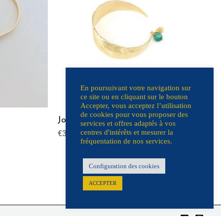
En poursuivant votre navigation sur
ce site ou en cliquant sur le bouton
Accepter, vous acceptez l’utilisation
de cookies pour vous proposer des
Jonc Feuille
services et offres adaptés à vos
centres d'intérêts et mesurer la
€
30.00
fréquentation de nos services.
Configuration des cookies
ACCEPTER