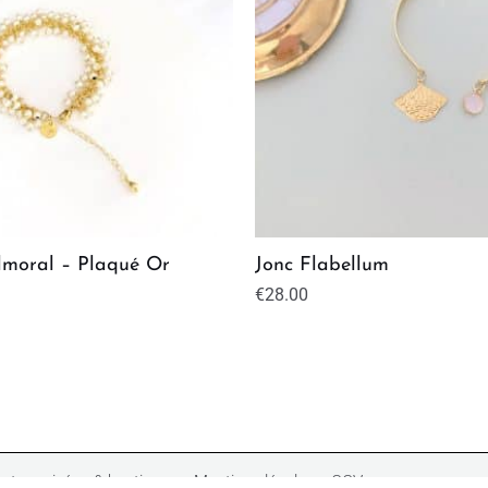
lmoral – Plaqué Or
Jonc Flabellum
€
28.00
ntes privées & boutiques
Mentions légales
CGV