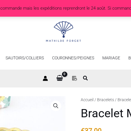
r commande mais les expéditions reprendront le 24 août. Si comman
SAUTOIRS/COLLIERS
COURONNES/PEIGNES
MARIAGE
B
quantité
Accueil
/
Bracelets
/ Bracel
de
Bracelet
Bracelet
Maspero
€
37.00