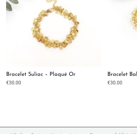
Bracelet Suliac – Plaqué Or
Bracelet Ba
€
30.00
€
30.00
L’Atelier
Contact
Livraison/retours
Programme fidélité
Ve