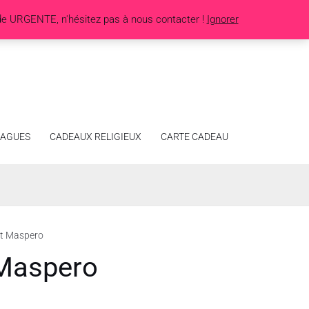
de URGENTE, n'hésitez pas à nous contacter !
Ignorer
AGUES
CADEAUX RELIGIEUX
CARTE CADEAU
et Maspero
 Maspero