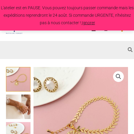
Aller
L'atelier est en PAUSE. Vous pouvez toujours passer commande mais les
au
expéditions reprendront le 24 août. Si commande URGENTE, n'hésitez
contenu
pas à nous contacter !
Ignorer
Search
for:
quantité
de
Bracelet
Morio