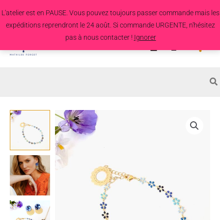
Aller
L'atelier est en PAUSE. Vous pouvez toujours passer commande mais les
au
expéditions reprendront le 24 août. Si commande URGENTE, n'hésitez
contenu
pas à nous contacter !
Ignorer
Search
for:
quantité
de
Bracelet
Ombrelle