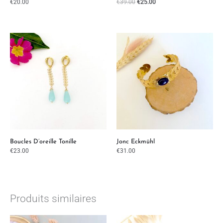
€
20.00
€
39.00
€
25.00
Boucles D’oreille Tonille
Jonc Eckmühl
€
23.00
€
31.00
Produits similaires