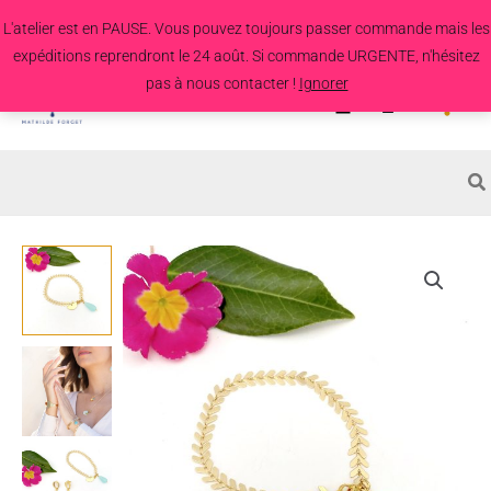
Aller
L'atelier est en PAUSE. Vous pouvez toujours passer commande mais les
au
expéditions reprendront le 24 août. Si commande URGENTE, n'hésitez
contenu
pas à nous contacter !
Ignorer
Search
for:
quantité
de
Bracelet
Tonille