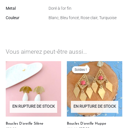
Metal
Doré à l'or fin
Couleur
Blanc, Bleu foncé, Rose clair, Turquoise
Vous aimerez peut-être aussi…
Le
Le
prix
prix
initial
actuel
Soldes !
Soldes !
était :
est :
€39.00.
€25.00.
EN RUPTURE DE STOCK
EN RUPTURE DE STOCK
Boucles D’oreille Silène
Boucles D’oreille Huppe