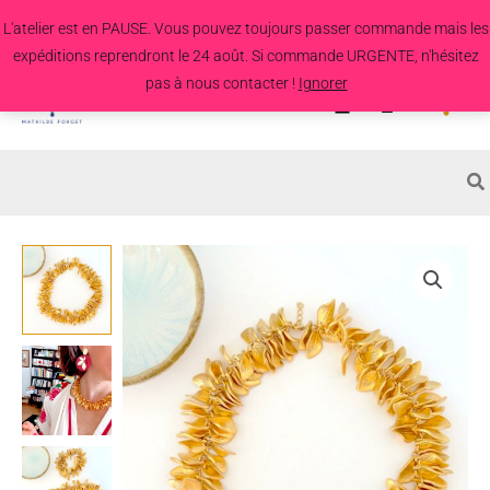
Aller
L'atelier est en PAUSE. Vous pouvez toujours passer commande mais les
au
expéditions reprendront le 24 août. Si commande URGENTE, n'hésitez
contenu
pas à nous contacter !
Ignorer
Search
for:
quantité
de
Collier
Sableaux