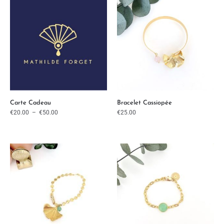
de
prix :
€20.00
à
€50.00
Carte Cadeau
Bracelet Cassiopée
€
20.00
–
€
50.00
€
25.00