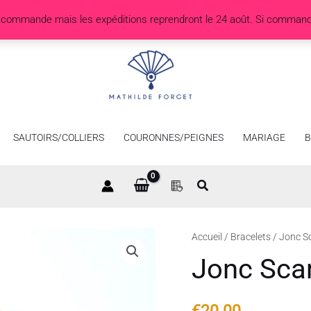
r commande mais les expéditions reprendront le 24 août. Si comman
SAUTOIRS/COLLIERS
COURONNES/PEIGNES
MARIAGE
B
quantité
Accueil
/
Bracelets
/ Jonc S
de
Jonc Sca
Jonc
Scarabée
€
20.00