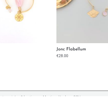
Jonc Flabellum
€
28.00
ntes privées & boutiques
Mentions légales
CGV