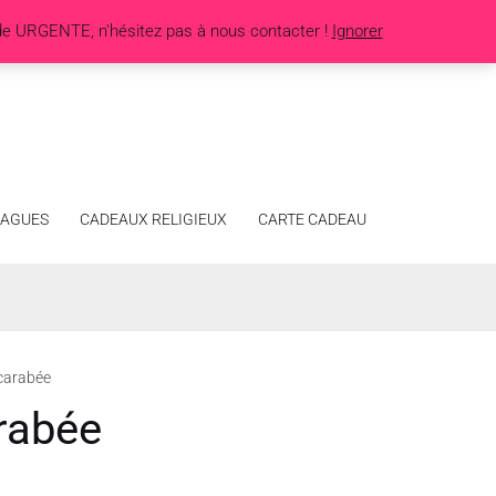
de URGENTE, n'hésitez pas à nous contacter !
Ignorer
AGUES
CADEAUX RELIGIEUX
CARTE CADEAU
carabée
rabée