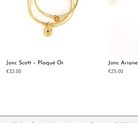
Jonc Scott – Plaqué Or
Jonc Ariane
€
32.00
€
25.00
L’Atelier
Contact
Livraison/retours
Programme fidélité
Ve
©2023 Mathilde Forget