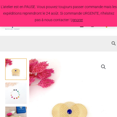
Aller
L'atelier est en PAUSE. Vous pouvez toujours passer commande mais les
au
expéditions reprendront le 24 août. Si commande URGENTE, n'hésitez
contenu
pas à nous contacter !
Ignorer
Search
for:
quantité
de
Peigne
Hugh