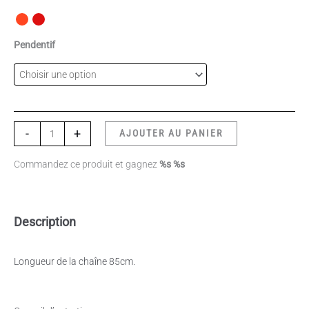
Pendentif
-
+
AJOUTER AU PANIER
Commandez ce produit et gagnez
%s %s
Description
Longueur de la chaîne 85cm.