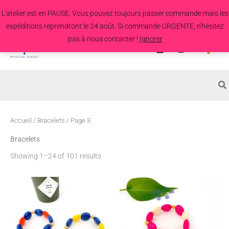
Aller
L'atelier est en PAUSE. Vous pouvez toujours passer commande mais les
au
expéditions reprendront le 24 août. Si commande URGENTE, n'hésitez
contenu
pas à nous contacter !
Ignorer
Search
for:
Accueil
/
Bracelets
/ Page 3
Bracelets
Showing 1–24 of 101 results