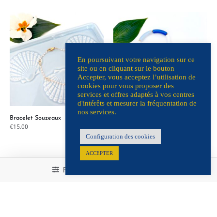
En poursuivant votre navigation sur ce
site ou en cliquant sur le bouton
Accepter, vous acceptez l’utilisation de
cookies pour vous proposer des
services et offres adaptés à vos centres
d'intérêts et mesurer la fréquentation de
nos services.
Bracelet Souzeaux
Bracelet Aurore Pastel
€
15.00
€
18.00
Configuration des cookies
ACCEPTER
Filtrer